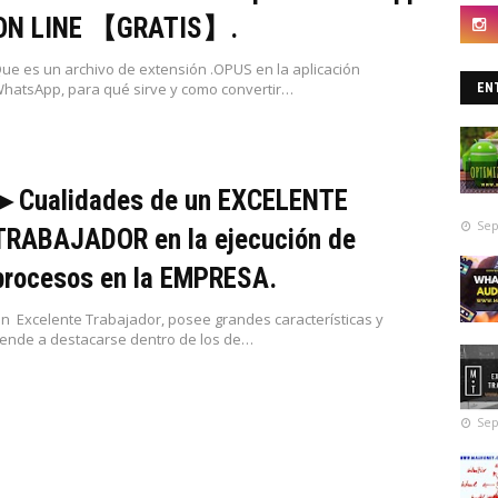
ON LINE 【GRATIS】.
ue es un archivo de extensión .OPUS en la aplicación
hatsApp, para qué sirve y como convertir…
EN
▶ Cualidades de un EXCELENTE
Sep
TRABAJADOR en la ejecución de
procesos en la EMPRESA.
n Excelente Trabajador, posee grandes características y
iende a destacarse dentro de los de…
Sep