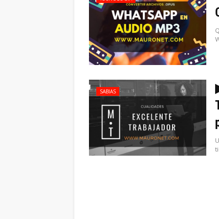
Q
W
SABIAS
U
t