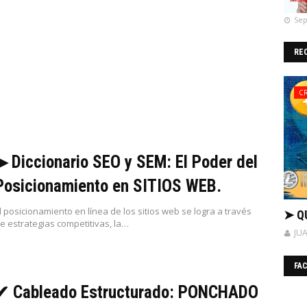
Sep
RE
C
▶ Diccionario SEO y SEM: El Poder del
Posicionamiento en SITIOS WEB.
l posicionamiento en línea de los sitios web se logra a través
➤ Q
e estrategias competitivas, la…
JU
FA
✔ Cableado Estructurado: PONCHADO