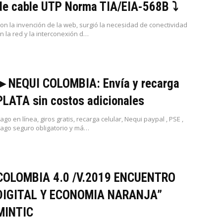
de cable UTP Norma TIA/EIA-568B ⤵
on la invención de la web, surgió la necesidad de conectividad
n la red y la interconexión d…
▶ NEQUI COLOMBIA: Envía y recarga
PLATA sin costos adicionales
ago en línea, giros gratis, recarga celular, Nequi paypal , PSE ,
ago seguro obligatorio y má…
COLOMBIA 4.0 /V.2019 ENCUENTRO
DIGITAL Y ECONOMIA NARANJA”
MINTIC