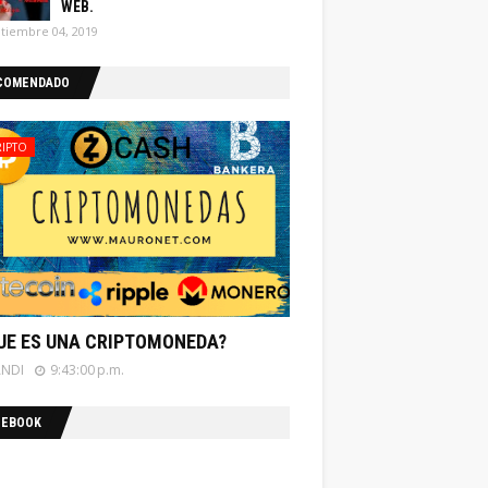
WEB.
tiembre 04, 2019
COMENDADO
RIPTO
UE ES UNA CRIPTOMONEDA?
ANDI
9:43:00 p.m.
CEBOOK