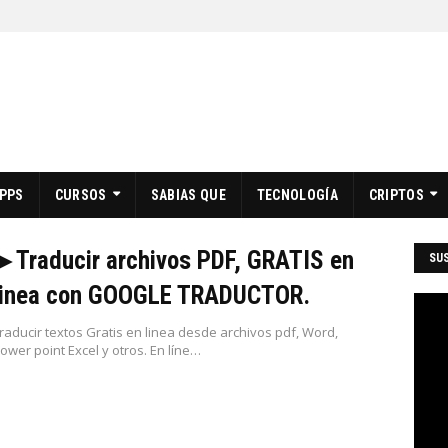
PPS
CURSOS
SABIAS QUE
TECNOLOGÍA
CRIPTOS
▶ Traducir archivos PDF, GRATIS en
SUS
linea con GOOGLE TRADUCTOR.
raducir textos Gratis en linea desde archivos pdf, Word,
ower point Excel y otros. En líne…