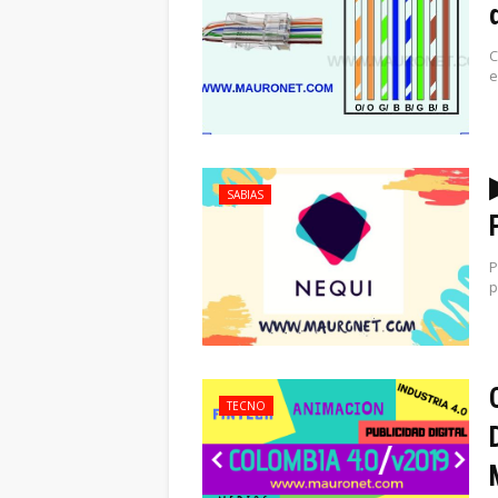
C
e
SABIAS
P
p
TECNO