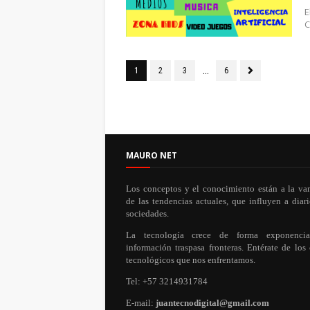
E
C
...
1
2
3
6
MAURO NET
Los conceptos y el conocimiento están a la va
de las tendencias actuales, que influyen a diari
sociedades.
La tecnología crece de forma exponenci
información traspasa fronteras. Entérate de los
tecnológicos que nos enfrentamos.
Tel: +57 3214931784
E-mail:
juantecnodigital@gmail.com