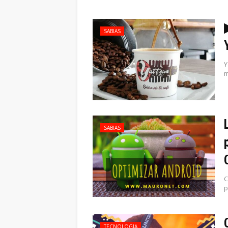
SABIAS
Y
m
SABIAS
C
p
TECNOLOGIA