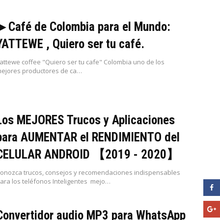
▶ Café de Colombia para el Mundo:
YATTEWE , Quiero ser tu café.
attewe coffee "Quiero ser tu cafe" Colombia uno de los
ejores productores de ca…
Los MEJORES Trucos y Aplicaciones
para AUMENTAR el RENDIMIENTO del
CELULAR ANDROID 【2019 - 2020】
onozca trucos, consejos y recomendaciones indispensables
ara los teléfonos Inteligentes mejo…
Convertidor audio MP3 para WhatsApp