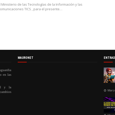
l Ministerio de las Tecnologías de la Información y las
omunicaciones TICS , para el presente…
MAURONET
ENTRAD
nguardia
o en las
al y la
Marzo
 cambios