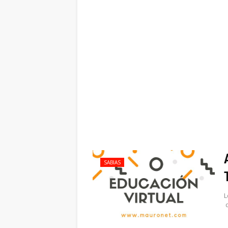
SABIAS
L
d