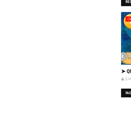
RE
C
➤ Q
JU
FA