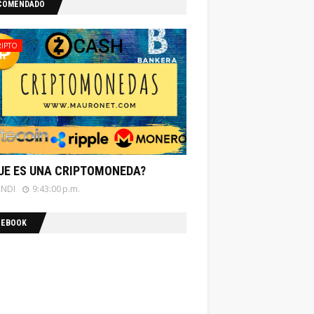
COMENDADO
RIPTO
UE ES UNA CRIPTOMONEDA?
ANDI
9:43:00 p.m.
CEBOOK