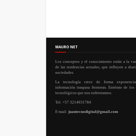
MAURO NET
Los conceptos y el conocimiento están a la va
de las tendencias actuales, que influyen a diari
sociedades.
La tecnología crece de forma exponenci
información traspasa fronteras. Entérate de los
tecnológicos que nos enfrentamos.
Tel: +57 3214931784
E-mail:
juantecnodigital@gmail.com