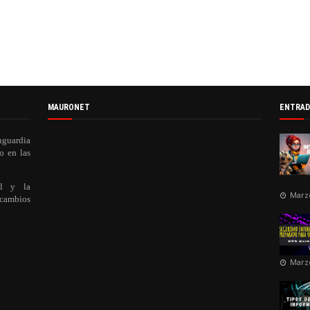
MAURONET
ENTRAD
nguardia
o en las
al y la
Marzo
 cambios
Marzo