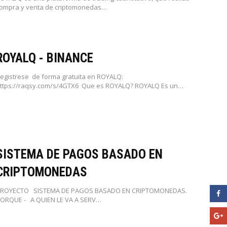
ompra y venta de criptomonedas…
ROYALQ - BINANCE
egistrese de forma gratuita en ROYALQ:
ttps://raqsy.com/s/4GTX6 Que es ROYALQ? ROYALQ Es un…
SISTEMA DE PAGOS BASADO EN
CRIPTOMONEDAS
ROYECTO SISTEMA DE PAGOS BASADO EN CRIPTOMONEDAS.
ORQUE - A QUIEN LE VA A SERV…