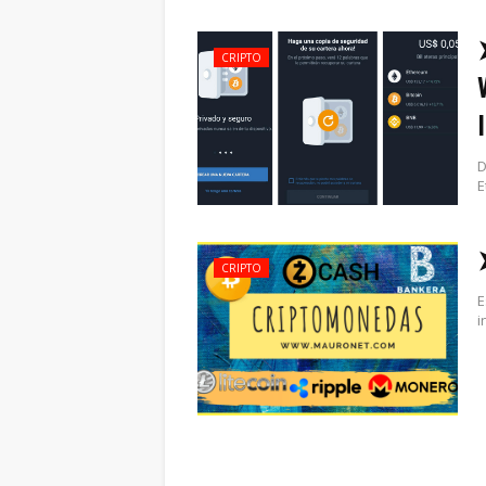
CRIPTO
D
E
CRIPTO
E
i