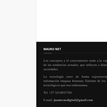
MAURO NET
Los conceptos y el conocimiento están a la va
de las tendencias actuales, que influyen a diari
sociedades.
La tecnología crece de forma exponenci
información traspasa fronteras. Entérate de los
tecnológicos que nos enfrentamos.
Tel: +57 3214931784
E-mail:
juantecnodigital@gmail.com