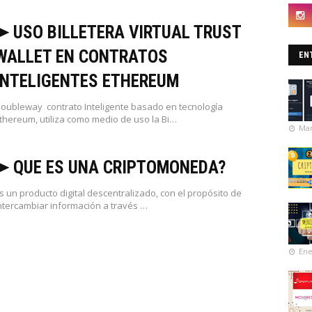
➤ USO BILLETERA VIRTUAL TRUST
WALLET EN CONTRATOS
EN
INTELIGENTES ETHEREUM
oubleway contrato Inteligente basado en tecnología
thereum, utiliza como medio de uso la Bi…
Mar
➤ QUE ES UNA CRIPTOMONEDA?
s un producto digital descentralizado, con el propósito de
ntercambiar información a través …
Ene