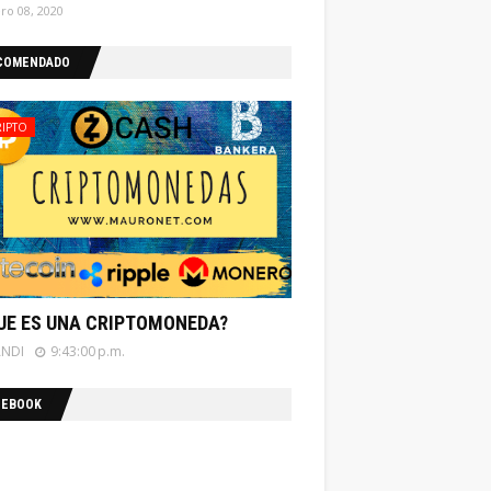
ro 08, 2020
COMENDADO
RIPTO
UE ES UNA CRIPTOMONEDA?
ANDI
9:43:00 p.m.
CEBOOK