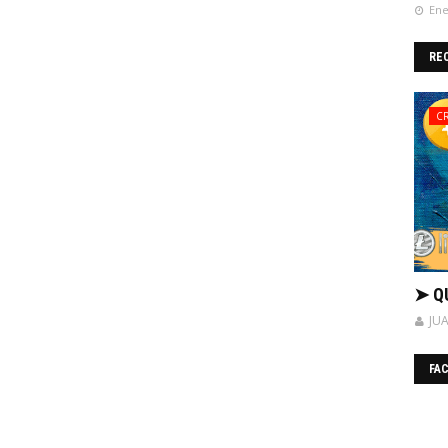
Ene
RE
C
➤ Q
JU
FA