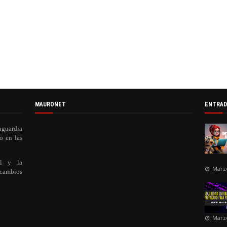
MAURONET
ENTRAD
nguardia
o en las
al y la
Marzo
 cambios
Marzo