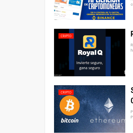
c
CRIPTO
R
h
CRIPTO
P
P